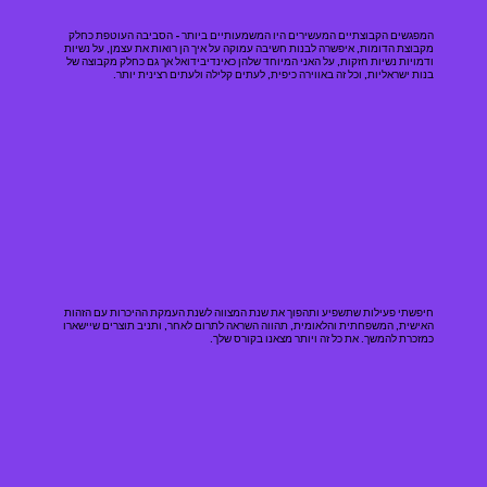
המפגשים הקבוצתיים המעשירים היו המשמעותיים ביותר - הסביבה העוטפת כחלק
מקבוצת הדומות, איפשרה לבנות חשיבה עמוקה על איך הן רואות את עצמן, על נשיות
ודמויות נשיות חזקות, על האני המיוחד שלהן כאינדיבידואל אך גם כחלק מקבוצה של
בנות ישראליות, וכל זה באווירה כיפית, לעתים קלילה ולעתים רצינית יותר.
חיפשתי פעילות שתשפיע ותהפוך את שנת המצווה לשנת העמקת ההיכרות עם הזהות
האישית, המשפחתית והלאומית, תהווה השראה לתרום לאחר, ותניב תוצרים שיישארו
כמזכרת להמשך. את כל זה ויותר מצאנו בקורס שלך.