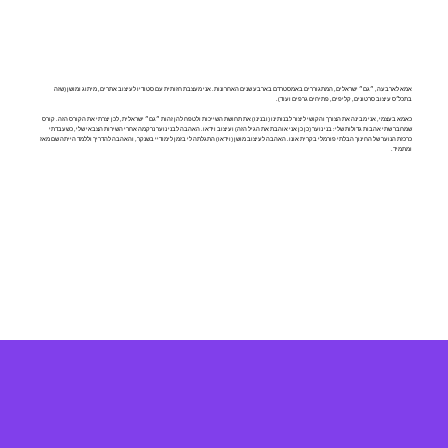
אמא לארבעה, ״גם״ ישראלים, המתגוררים באמסטרדם בארבע שנים האחרונות. אני מעצבת חזותית עם סטודיו לעיצוב אתרים, מיתוג ומושן (שזה
בתכל׳ס עיצוב סרטונים, קליפים, פתיחים גרפים ועוד).
כאמא בעצמי, אני מבינה את הצורך והקושי ליצור לבנותינו (ובנינו) את תחושת השייכות ולטפח להן זהות ״גם״ ישראלית, לכן יצרתי את הקורס הזה. קורס
שמחבר שתי אהבות גדולות שלי: בני נוער (כן כן אני אוהבת את הגיל הזה) ועיצוב וידאו. האהבה לבני נוער נרקמה אחרי השירות הצבאי שלי, כשעבדתי
כרכזת הנוער של החינוך הבלתי פורמלי בקרית אונו. האהבה לעיצוב מושן (וידאו) התגלתה לי בזמן לימודיי בשנקר, והאהבה להדריך וללמד הייתה שם מאז
ומתמיד.