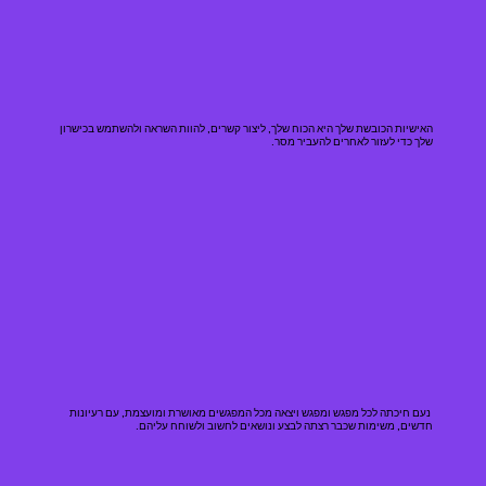
האישיות הכובשת שלך היא הכוח שלך, ליצור קשרים, להוות השראה ולהשתמש בכישרון
שלך כדי לעזור לאחרים להעביר מסר.
נעם חיכתה לכל מפגש ומפגש ויצאה מכל המפגשים מאושרת ומועצמת, עם רעיונות
חדשים, משימות שכבר רצתה לבצע ונושאים לחשוב ולשוחח עליהם.