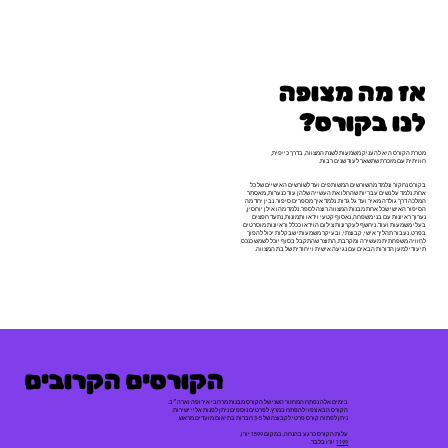
אז מה מצופה
לנו בקורס?
מטרת הקורס היא להעניק משמעות לשנת המצווה, בדרך כייפית,
חוויתית עם מזכרת שתשאר לעוד שנים רבות.
בקורס נחקור ונלמד מהשורשים המשותפים ועד לשורשים האישיים של כל
אחת. נלמד על נשים עבריות שהחלו את העשייה שלהן עוד כנערות, מאסתר
המלכה דרך גולדה מאיר ועד גל גדות. נלמד איך מספרים סיפור. נבין יחד מה
הסיפור האישי שכל אחת מבנות המצווה רוצה לספר. נלמד מהו אילן יוחסין,
נערוך ראיונות עם בני משפחה, נאסוף קטעי וידאו ותמונות, נתעד חפצים
בעלי משמעות ועוד. ניחשף לעקרונות צילום הוידאו ככלל וראיונות מוסרטים
בפרט. נעבור תהליך אישי, קבוצתי, ובעיקר משמעותי שבקלות יכול להפוך
לחוויה משפחתית מעשירה ומקרבת. התוצר שהתקבל בסוף יוכל לשמש כנכס
תיעודי למען הדורות הבאים עם נגיעה אישית וייחודית של בת המצווה.
הקורסים הקרובים
בימים אלה נפתח המחזור השני של הקורס מבנות מרחבי אירופה וארה״ב.
הקורס הבא צפוי להפתח במרץ. לפרטים נוספים ניתן לפנות אליי ישירות.
ניתן לפתוח קורס פרטי לקבוצה של 3-5 חברות בתיאום מועדים מראש.
עלות הקורס כרגע בהנחה, במקום 1599 יורו,
1199
יורו בלבד.