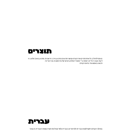
תוצרים
בנוסף לתהליך, כל אחת תסיים את הקורס עם שני סרטונים: סרטון טיזר, כ-15 שניות, וסרטון באורך מלא, כ-5
דקות. קטעי הוידיאו יאספו ע״י מכשיר הטלפון האישי של בת המצווה, אך העריכה
תבוצע באמצעותי בתום הקורס.
עברית
במהלך הקורס ניחשף לנשים עבריות ולסיפורים בעברית. נלמד וננהל את השיח בשפה העברית. אין צורך