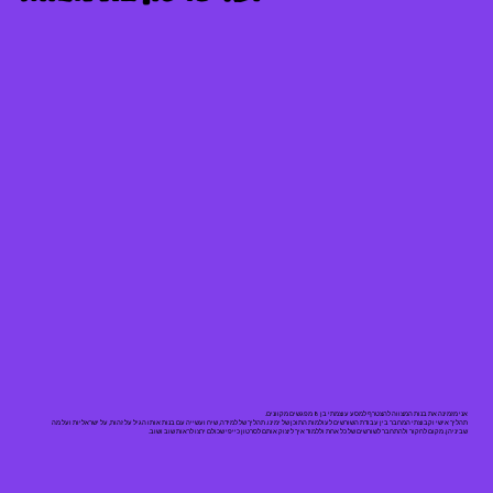
אני מזמינה את בנות המצווה להצטרף למסע עוצמתי בן 8 מפגשים מקוונים.
תהליך אישי וקבוצתי המחבר בין עבודת השורשים לעולמות התוכן של ימינו. תהליך של למידה, שיח ועשייה עם בנות אותו הגיל על זהות, על ישראליות ועל מה
שביניהן. מקום לחקור ולהתחבר לשורשים של כל אחת וללמוד איך ליצוק אותם לסרטון כייפי שכולם ירצו לראות שוב ושוב.